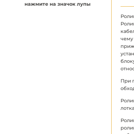
нажмите на значок лупы
Роли
Роли
кабе
чему
приж
уста
блок
отно
При 
обхо
Роли
лотк
Роли
роли