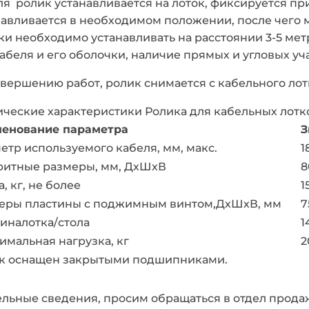
ля ролик устанавливается на лоток, фиксируется п
навливается в необходимом положении, после чего 
ки необходимо устанавливать на расстоянии 3-5 мет
кабеля и его оболочки, наличие прямых и угловых уч
авершению работ, ролик снимается с кабельного ло
ические характеристики Ролика для кабельных лот
енование параметра
З
етр используемого кабеля, мм, макс.
1
ритные размеры, мм, ДхШхВ
8
, кг, не более
1
еры пластины с поджимным винтом,ДхШхВ, мм
7
иналотка/стола
1
имальная нагрузка, кг
2
к оснащен закрытыми подшипниками.
ьные сведения, просим обращаться в отдел продаж (