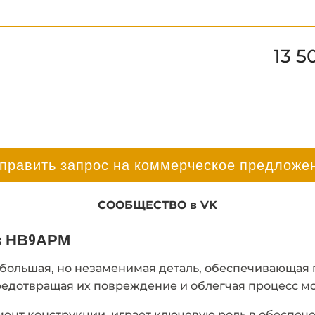
13 5
править запрос на коммерческое предложе
СООБЩЕСТВО в VK
ов НВ9АРМ
ебольшая, но незаменимая деталь, обеспечивающая 
редотвращая их повреждение и облегчая процесс м
емент конструкции, играет ключевую роль в обеспе