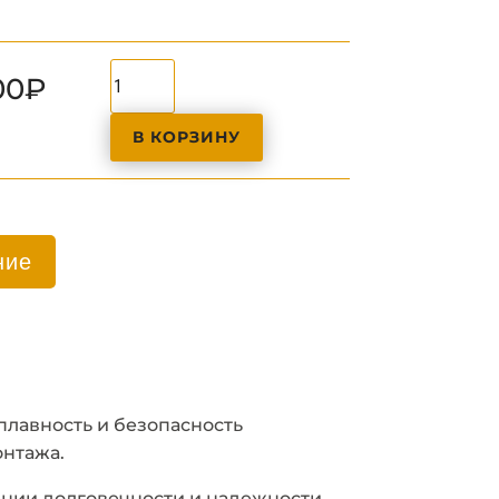
Количество
00
₽
товара
Ролик
В КОРЗИНУ
для
кабельных
лотков
НВ9АРМ
ние
плавность и безопасность
онтажа.
чении долговечности и надежности