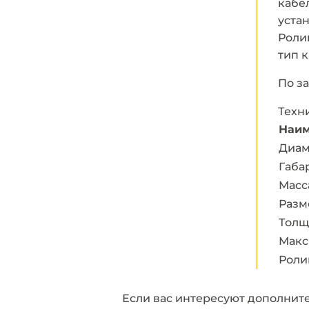
кабе
уста
Роли
тип 
По з
Техн
Наим
Диам
Габа
Масса
Разм
Толщ
Макс
Роли
Если вас интересуют дополнител