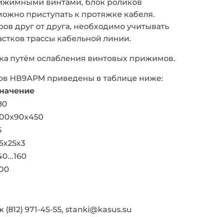
рижимными винтами, блок роликов
можно приступать к протяжке кабеля.
ров друг от друга, необходимо учитывать
астков трассы кабельной линии.
тка путём ослабления винтовых прижимов.
ков НВ9АРМ приведены в таблице ниже:
начение
80
00х90х450
5
5х25х3
40...160
00
812) 971-45-55, stanki@kasus.su