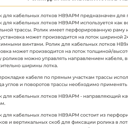
к для кабельных лотков НВ9АРМ предназначен для 
к для кабельных лотков НВ9АРМ используется как 
льной трассы. Ролик имеет перфорированную раму 
 установка может производится на лоток шириной 2
имными винтами. Ролик для кабельных лотков НВ9
новка может производится на лоток толщиной/высот
у роликов можно управлять направлением кабеля, в
сительно ширины лотка.
прокладке кабеля по прямым участкам трассы испо
да углов и поворотов трассы необходимо применять
к для кабельных лотков НВ9АРМ - направляющий ка
ам.
к для кабельных лотков НВ9АРМ состоит из перфор
ков и вертикальных скоб для фиксации ролика в ло