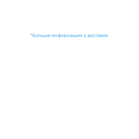
Доставка любой ТК на
ваш выбор
*Больше информации о доставке
Call
+7 812 971-45-55
Address
Санкт-Петербург, ул. Рабочая д. 3 (Старо-
Паново)
Email
stanki@kasus.su